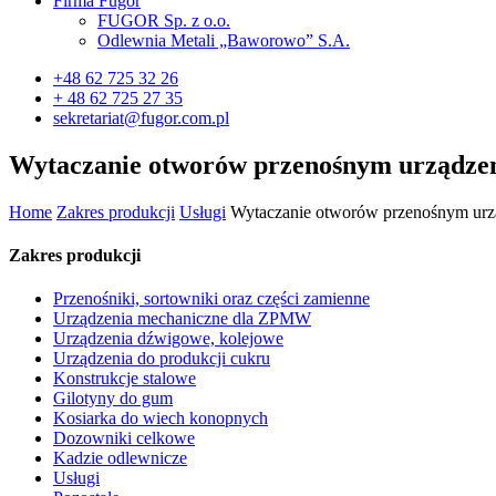
Firma Fugor
FUGOR Sp. z o.o.
Odlewnia Metali „Baworowo” S.A.
+48 62 725 32 26
+ 48 62 725 27 35
sekretariat@fugor.com.pl
Wytaczanie otworów przenośnym urządze
Home
Zakres produkcji
Usługi
Wytaczanie otworów przenośnym ur
Zakres produkcji
Przenośniki, sortowniki oraz części zamienne
Urządzenia mechaniczne dla ZPMW
Urządzenia dźwigowe, kolejowe
Urządzenia do produkcji cukru
Konstrukcje stalowe
Gilotyny do gum
Kosiarka do wiech konopnych
Dozowniki celkowe
Kadzie odlewnicze
Usługi