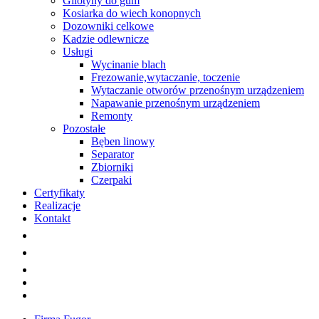
Gilotyny do gum
Kosiarka do wiech konopnych
Dozowniki celkowe
Kadzie odlewnicze
Usługi
Wycinanie blach
Frezowanie,wytaczanie, toczenie
Wytaczanie otworów przenośnym urządzeniem
Napawanie przenośnym urządzeniem
Remonty
Pozostałe
Bęben linowy
Separator
Zbiorniki
Czerpaki
Certyfikaty
Realizacje
Kontakt