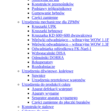
Konstrukcje przenośników
Podstawy trójkrążnikowe
Gumowanie bębnów
Części zamienne
Urządzenia mechaniczne dla ZPMW
Kruszarki UPK
Kruszarki bębnowe
Kruszarka KD 600×600 dwuwalcowa
Wirówki odwadniająco – wibracyjne WOW 1.1F
Wirówki odwadniająco – wibracyjne WOW 1.3F
Odwadniarka odśrodkowa FK-Nael-1
Wzbogacalniki DISA
Odmulniki DORRA
Rekuperatory
Rozdrabniacze
Urządzenia dźwigowe, kolejowe
Suwnice
Urządzenia przetokowe wagonów
Urządzenia do produkcji cukru
Aparat defekacji wstępnej
Aparaty wyparne
Separator aparatu wyparnego
Części zamienne do płuczki buraków
Konstrukcje stalowe