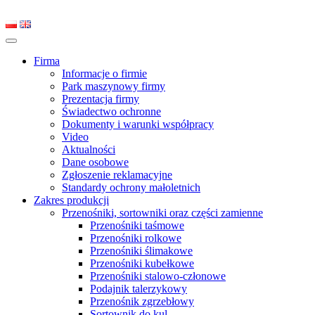
Firma
Informacje o firmie
Park maszynowy firmy
Prezentacja firmy
Świadectwo ochronne
Dokumenty i warunki współpracy
Video
Aktualności
Dane osobowe
Zgłoszenie reklamacyjne
Standardy ochrony małoletnich
Zakres produkcji
Przenośniki, sortowniki oraz części zamienne
Przenośniki taśmowe
Przenośniki rolkowe
Przenośniki ślimakowe
Przenośniki kubełkowe
Przenośniki stalowo-członowe
Podajnik talerzykowy
Przenośnik zgrzebłowy
Sortownik do kul